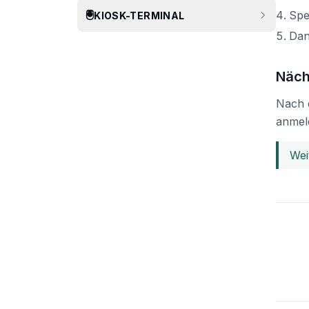
🖲️
Spe
KIOSK-TERMINAL
Dan
Näch
Nach 
anmel
Wei