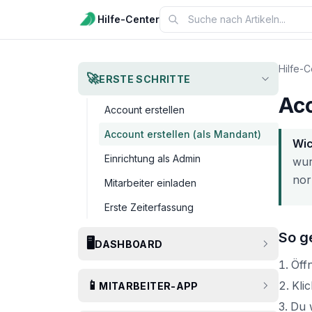
Hilfe-Center
Hilfe-C
🚀
ERSTE SCHRITTE
Acc
Account erstellen
Account erstellen (als Mandant)
Wic
Einrichtung als Admin
wur
nor
Mitarbeiter einladen
Erste Zeiterfassung
So g
🖥️
DASHBOARD
Öff
📱
Kli
MITARBEITER-APP
Du w