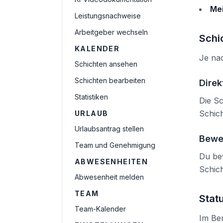
Me
Leistungsnachweise
Arbeitgeber wechseln
Schi
KALENDER
Je nac
Schichten ansehen
Schichten bearbeiten
Direk
Statistiken
Die Sc
Schic
URLAUB
Urlaubsantrag stellen
Bewe
Team und Genehmigung
Du bew
ABWESENHEITEN
Schic
Abwesenheit melden
TEAM
Stat
Team-Kalender
Im Be