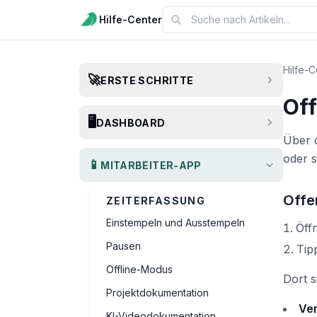
Hilfe-Center
Hilfe-C
🚀
ERSTE SCHRITTE
Of
🖥️
DASHBOARD
Über 
oder s
📱
MITARBEITER-APP
Offe
ZEITERFASSUNG
Einstempeln und Ausstempeln
Öff
Pausen
Tip
Offline-Modus
Dort s
Projektdokumentation
Ve
KI-Videodokumentation