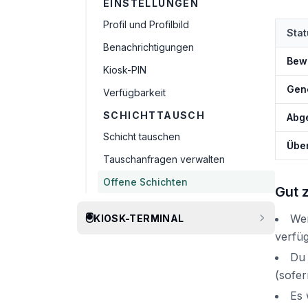
EINSTELLUNGEN
Profil und Profilbild
Stat
Benachrichtigungen
Bew
Kiosk-PIN
Gen
Verfügbarkeit
SCHICHTTAUSCH
Abg
Schicht tauschen
Übe
Tauschanfragen verwalten
Offene Schichten
Gut 
🖲️
Wen
KIOSK-TERMINAL
verfüg
Du 
(sofer
Es 