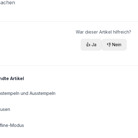
sachen
War dieser Artikel hilfreich?
👍 Ja
👎 Nein
dte Artikel
nstempeln und Ausstempeln
ausen
fline-Modus