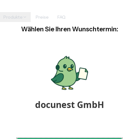
Produkte
Preise
FAQ
Wählen Sie Ihren Wunschtermin:
docunest Zeiterfassung
Für Arbeitgeber
Digitale Stempeluhr
Schichtplanung
Urlaubsverwaltung
Kiosk-Terminal
DATEV-Export
Projektzeiterfassung