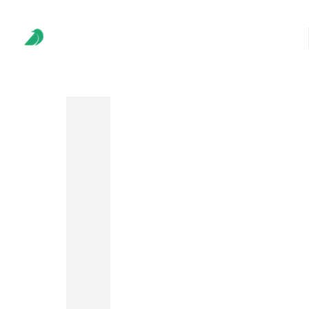
docunest Kanzlei
Für Steuerberater
Mandantenstammdaten
Personalstammdaten
Freizeichnung
Dateiaustausch
Aufträge
KI-Buchhaltung